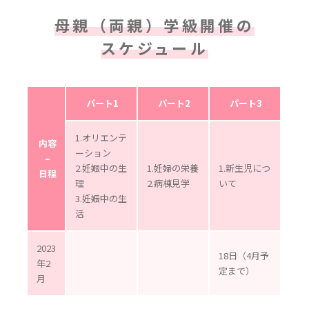
母親（両親）学級開催の
スケジュール
パート1
パート2
パート3
1.オリエンテ
内容
ーション
–
2.妊娠中の生
1.妊婦の栄養
1.新生児につ
日程
理
2.病棟見学
いて
3.妊娠中の生
活
2023
18日（4月予
年2
定まで）
月